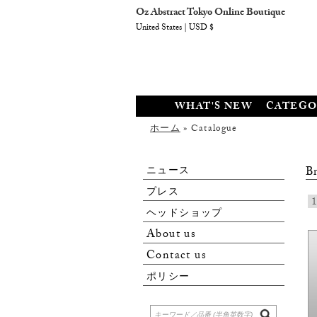
Oz Abstract Tokyo Online Boutique
United States | USD $
WHAT'S NEW
CATEGO
ホーム
» Catalogue
ニュース
Br
プレス
1
ヘッドショップ
About us
Contact us
ポリシー