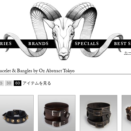
RIES
BRANDS
SPECIALS
BEST 
カ
acelet & Bangles by
Oz Abstract Tokyo
5
30
60
アイテムを見る