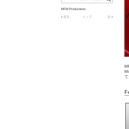
MFM Productions
戻る
トップ
次
M
M
て
F