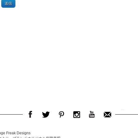
送信
e Freak Designs