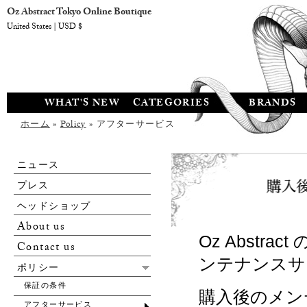
Oz Abstract Tokyo Online Boutique
United States | USD $
WHAT'S NEW
CATEGORIES
BRANDS
ホーム
»
Policy
» アフターサービス
ニュース
プレス
ヘッドショップ
About us
Oz Abst
Contact us
ンテナンスサ
ポリシー
保証の条件
購入後のメン
アフターサービス