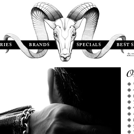
RIES
BRANDS
SPECIALS
BEST 
カ