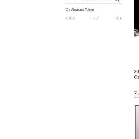
Oz Abstract Tokyo
戻る
トップ
次
2
Oz
F