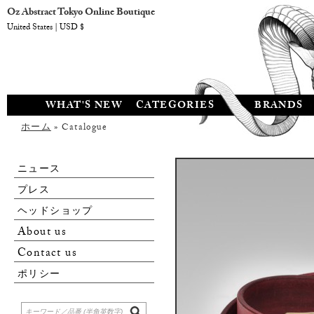
Oz Abstract Tokyo Online Boutique
United States | USD $
WHAT'S NEW
CATEGORIES
BRANDS
ホーム
» Catalogue
ニュース
プレス
ヘッドショップ
About us
Contact us
ポリシー