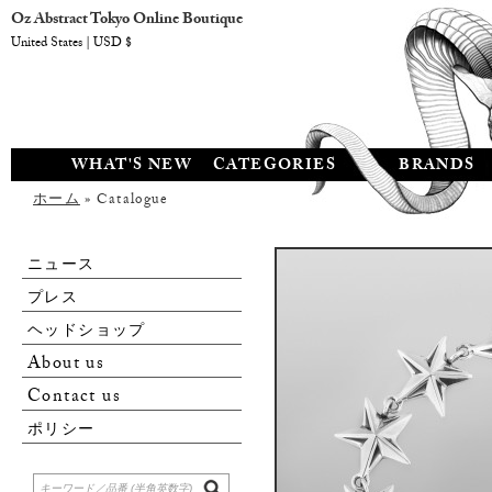
Oz Abstract Tokyo Online Boutique
United States | USD $
WHAT'S NEW
CATEGORIES
BRANDS
ホーム
» Catalogue
ニュース
プレス
ヘッドショップ
About us
Contact us
ポリシー