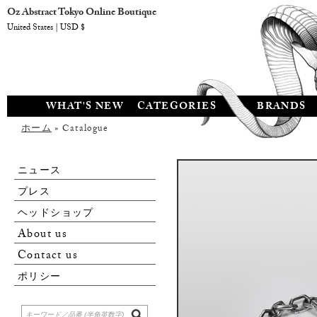
Oz Abstract Tokyo Online Boutique
United States | USD $
WHAT'S NEW
CATEGORIES
BRANDS
ホーム
» Catalogue
ニュース
プレス
ヘッドショップ
About us
Contact us
ポリシー