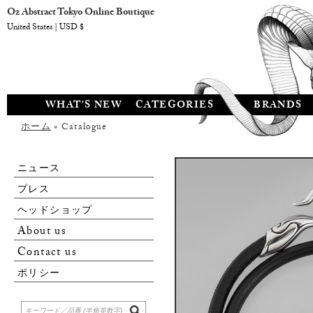
Oz Abstract Tokyo Online Boutique
United States | USD $
WHAT'S NEW
CATEGORIES
BRANDS
ホーム
» Catalogue
ニュース
プレス
ヘッドショップ
About us
Contact us
ポリシー