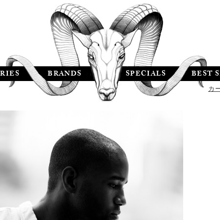
RIES
BRANDS
SPECIALS
BEST 
カ