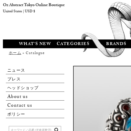
Oz Abstract Tokyo Online Boutique
United States | USD $
WHAT'S NEW
CATEGORIES
BRANDS
ホーム
» Catalogue
ニュース
プレス
ヘッドショップ
About us
Contact us
ポリシー