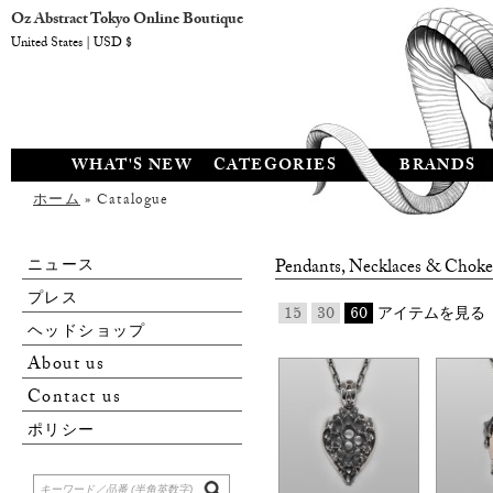
Oz Abstract Tokyo Online Boutique
United States | USD $
WHAT'S NEW
CATEGORIES
BRANDS
ホーム
» Catalogue
ニュース
Pendants, Necklaces & Choke
プレス
15
30
60
アイテムを見る
ヘッドショップ
About us
Contact us
ポリシー