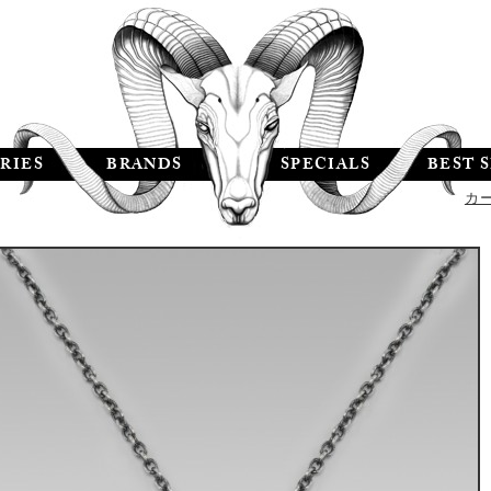
RIES
BRANDS
SPECIALS
BEST 
カ