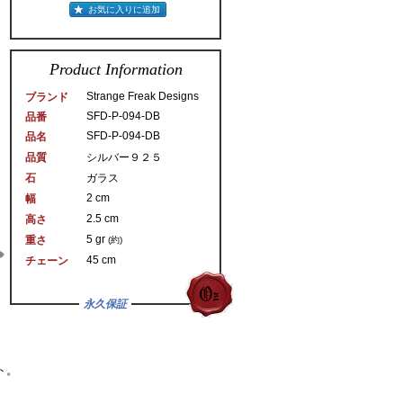
お気に入りに追加
Product Information
Strange Freak Designs
ブランド
SFD-P-094-DB
品番
SFD-P-094-DB
品名
品質
シルバー９２５
石
ガラス
2 cm
幅
2.5 cm
高さ
5 gr
重さ
(約)
45 cm
チェーン
永久保証
ント。