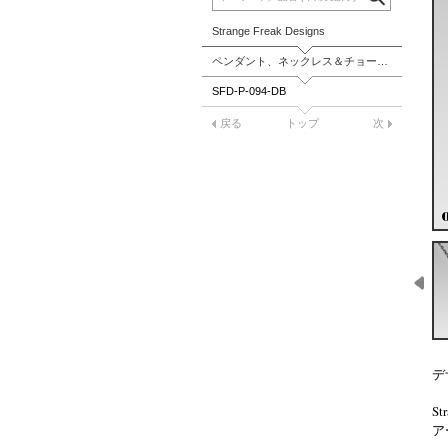
Strange Freak Designs
ペンダント、ネックレス＆チョーカー
SFD-P-094-DB
戻る
トップ
次
デ
S
ア