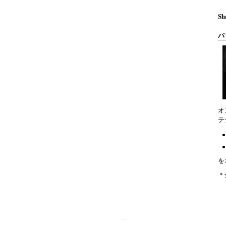
Sh
パ
オ
テ
を
＊