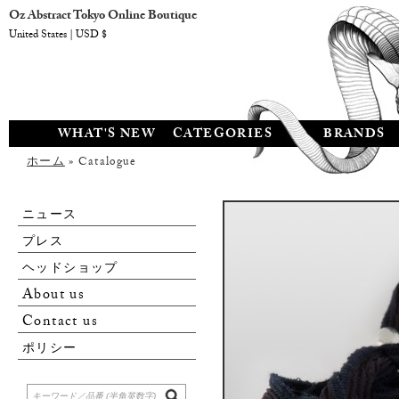
Oz Abstract Tokyo Online Boutique
United States | USD $
WHAT'S NEW
CATEGORIES
BRANDS
ホーム
» Catalogue
ニュース
プレス
ヘッドショップ
About us
Contact us
ポリシー