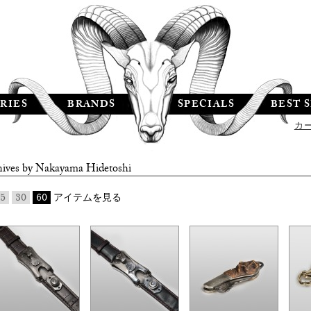
RIES
BRANDS
SPECIALS
BEST 
カ
ives by
Nakayama Hidetoshi
5
30
60
アイテムを見る