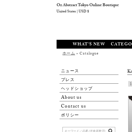
Oz Abstract Tokyo Online Boutique
United States | USD $
WHAT'S NEW
CATEGO
ホーム
» Catalogue
ニュース
Kn
プレス
1
ヘッドショップ
About us
Contact us
ポリシー