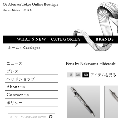
Oz Abstract Tokyo Online Boutique
United States | USD $
WHAT'S NEW
CATEGORIES
BRANDS
ホーム
» Catalogue
ニュース
Pens by
Nakayama Hidetoshi
プレス
15
30
60
アイテムを見る
ヘッドショップ
About us
Contact us
ポリシー