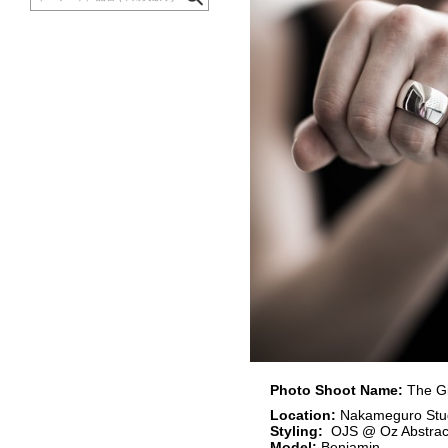
Photo Shoot Name:
The Gi
Location:
Nakameguro Stu
Styling:
OJS @ Oz Abstrac
Model:
Benjamin