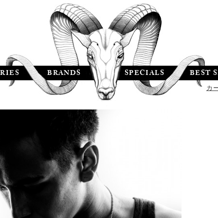
RIES
BRANDS
SPECIALS
BEST 
カ