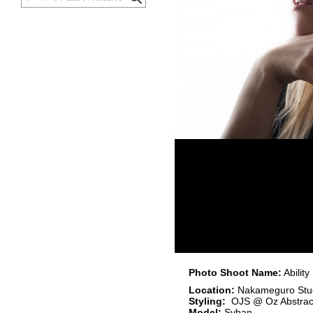
Photo Shoot Name:
Ability
Location:
Nakameguro Stu
Styling:
OJS @ Oz Abstrac
Model:
Syban