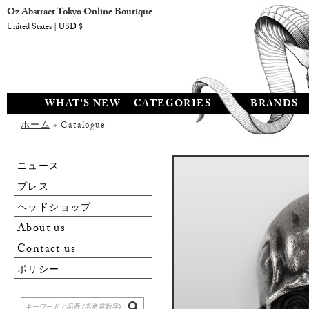
Oz Abstract Tokyo Online Boutique
United States | USD $
WHAT'S NEW
CATEGORIES
BRANDS
ホーム
» Catalogue
ニュース
プレス
ヘッドショップ
About us
Contact us
ポリシー