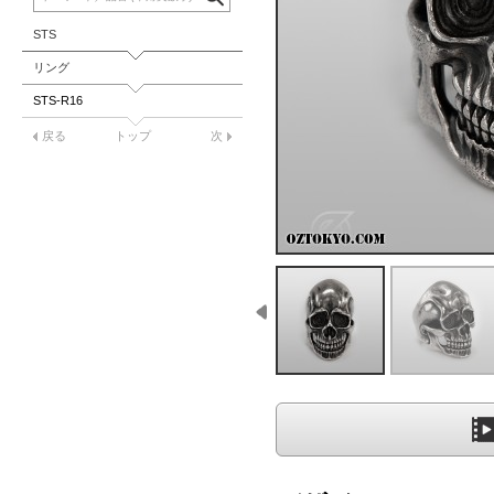
STS
リング
STS-R16
戻る
トップ
次