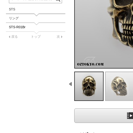
STS
リング
STS-R01Br
戻る
トップ
次