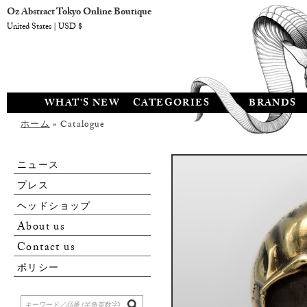
Oz Abstract Tokyo Online Boutique
United States | USD $
WHAT'S NEW
CATEGORIES
BRANDS
ホーム
» Catalogue
ニュース
プレス
ヘッドショップ
About us
Contact us
ポリシー