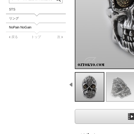
STS
リング
NoPain NoGain
戻る
トップ
次