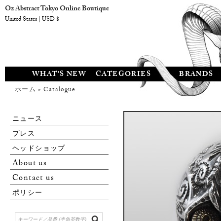
Oz Abstract Tokyo Online Boutique
United States | USD $
WHAT'S NEW
CATEGORIES
BRANDS
ホーム
» Catalogue
ニュース
プレス
ヘッドショップ
About us
Contact us
ポリシー