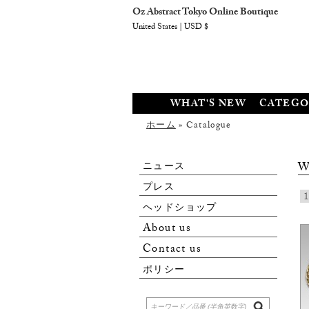
Oz Abstract Tokyo Online Boutique
United States | USD $
WHAT'S NEW
CATEGO
ホーム
» Catalogue
ニュース
Wa
プレス
1
ヘッドショップ
About us
Contact us
ポリシー