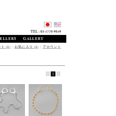
TEL : 03-5770-9849
SELLERS
GALLERY
ート
|
お気に入り
|
アカウント
(0)
(0)
‹
1
›