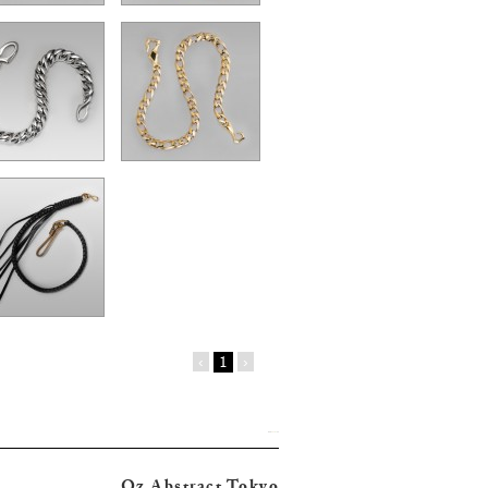
‹
1
›