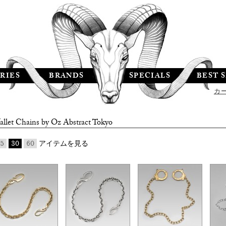
RIES
BRANDS
SPECIALS
BEST 
カ
llet Chains by
Oz Abstract Tokyo
5
30
60
アイテムを見る