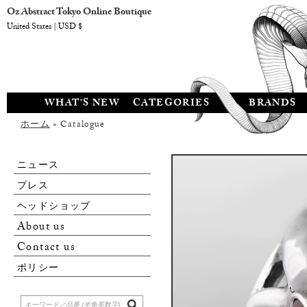
Oz Abstract Tokyo Online Boutique
United States | USD $
WHAT'S NEW
CATEGORIES
BRANDS
ホーム
» Catalogue
ニュース
プレス
ヘッドショップ
About us
Contact us
ポリシー