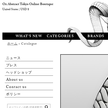
Oz Abstract Tokyo Online Boutique
United States | USD $
WHAT'S NEW
CATEGORIES
BRANDS
ホーム
» Catalogue
ニュース
プレス
ヘッドショップ
About us
Contact us
ポリシー