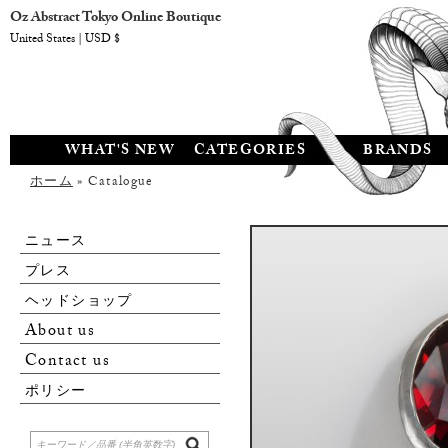
Oz Abstract Tokyo Online Boutique
United States | USD $
WHAT'S NEW
CATEGORIES
BRANDS
ホーム
» Catalogue
ニュース
プレス
ヘッドショップ
About us
Contact us
ポリシー