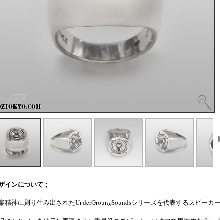
ザインについて；
楽精神に則り生み出されたUnderGroungSoundsシリーズを代表するスピーカ