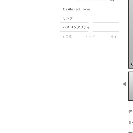
Oz Abstract Tokyo
リング
バス メンタリティー
戻る
トップ
次
デ
音