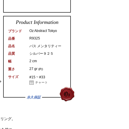
Product Information
Oz Abstract Tokyo
ブランド
R9325
品番
品名
バス メンタリティー
品質
シルバー９２５
2 cm
幅
27 gr
重さ
(約)
サイズ
#15 ~ #33
チャート
永久保証
ーリング。