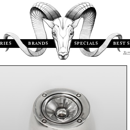
RIES
BRANDS
SPECIALS
BEST 
カ