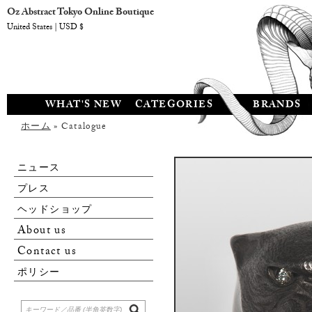
Oz Abstract Tokyo Online Boutique
United States | USD $
WHAT'S NEW
CATEGORIES
BRANDS
ホーム
» Catalogue
ニュース
プレス
ヘッドショップ
About us
Contact us
ポリシー