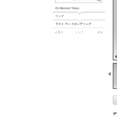
Oz Abstract Tokyo
リング
ラスト マン スタンディング
戻る
トップ
次
デ