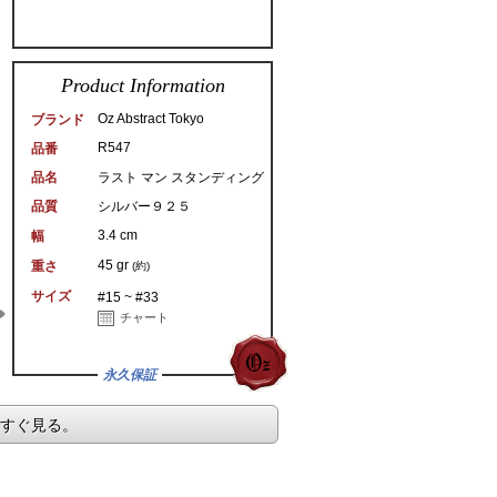
Product Information
Oz Abstract Tokyo
ブランド
R547
品番
品名
ラスト マン スタンディング
品質
シルバー９２５
3.4 cm
幅
45 gr
重さ
(約)
サイズ
#15 ~ #33
チャート
永久保証
今すぐ見る。