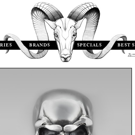
RIES
BRANDS
SPECIALS
BEST 
カ