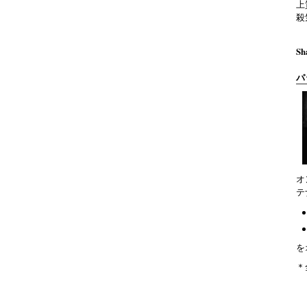
上
殺
Sh
パ
オ
テ
を
＊