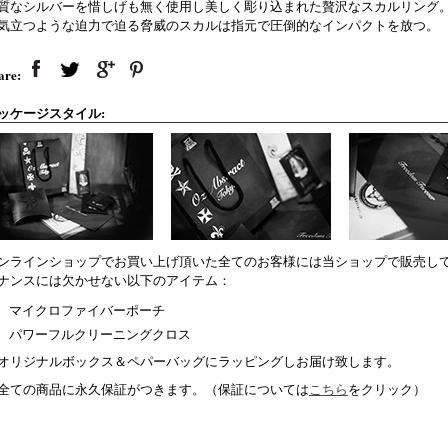
質なシルバーを惜しげも無く使用し美しく彫り込まれた贅沢なスカルリング
気立つような迫力で迫る脅威のスカルは指元で圧倒的なインパクトを放つ。
are:
ッケージスタイル:
ンラインショップでお買い上げ頂いた全てのお客様には当ショップで販売し
ナンスには欠かせない以下のアイテム：
マイクロファイバーポーチ
パワーフルクリーニングクロス
オリジナルボックス＆ペパーバッグにラッピングしお届け致します。
全ての商品に永久保証がつきます。（保証については
こちら
をクリック）