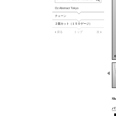
Oz Abstract Tokyo
チェーン
２面カット（１５０ゲージ）
戻る
トップ
次
Sh
パ