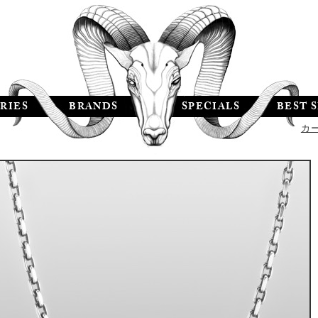
RIES
BRANDS
SPECIALS
BEST 
カ