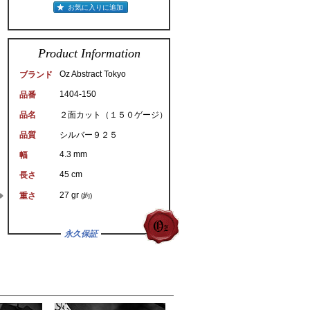
お気に入りに追加
Product Information
Oz Abstract Tokyo
ブランド
1404-150
品番
品名
２面カット（１５０ゲージ）
品質
シルバー９２５
4.3 mm
幅
45 cm
長さ
27 gr
重さ
(約)
永久保証