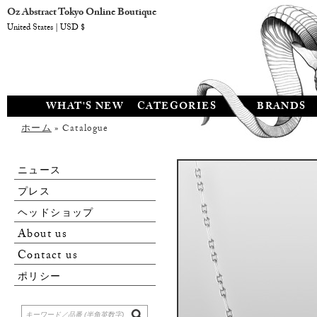
Oz Abstract Tokyo Online Boutique
United States | USD $
WHAT'S NEW
CATEGORIES
BRANDS
ホーム
» Catalogue
ニュース
プレス
ヘッドショップ
About us
Contact us
ポリシー