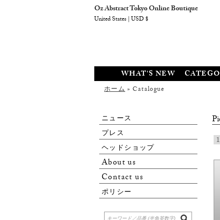
Oz Abstract Tokyo Online Boutique
United States | USD $
WHAT'S NEW
CATEGO
ホーム
» Catalogue
ニュース
Pi
プレス
1
ヘッドショップ
About us
Contact us
ポリシー