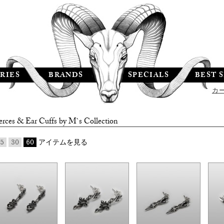
RIES
BRANDS
SPECIALS
BEST 
カ
erces & Ear Cuffs by
M`s Collection
5
30
60
アイテムを見る