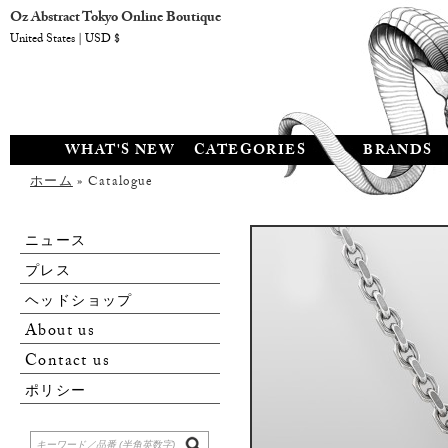
Oz Abstract Tokyo Online Boutique
United States | USD $
WHAT'S NEW
CATEGORIES
BRANDS
ホーム
» Catalogue
ニュース
プレス
ヘッドショップ
About us
Contact us
ポリシー