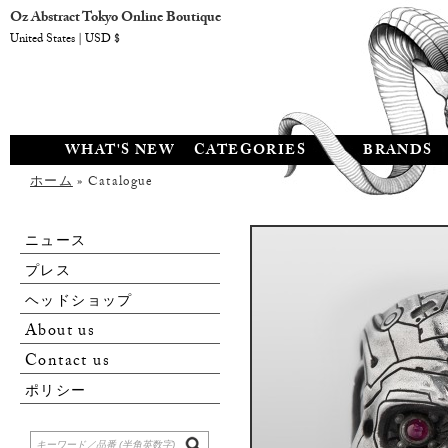
Oz Abstract Tokyo Online Boutique
United States | USD $
WHAT'S NEW
CATEGORIES
BRANDS
ホーム
» Catalogue
ニュース
プレス
ヘッドショップ
About us
Contact us
ポリシー