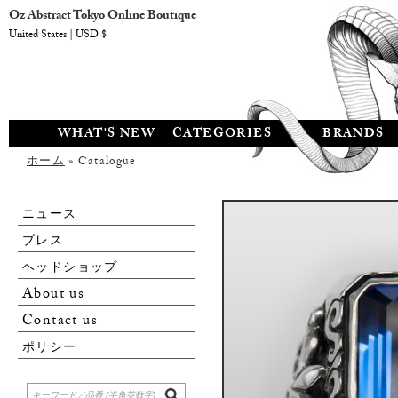
Oz Abstract Tokyo Online Boutique
United States | USD $
WHAT'S NEW
CATEGORIES
BRANDS
ホーム
» Catalogue
ニュース
プレス
ヘッドショップ
About us
Contact us
ポリシー