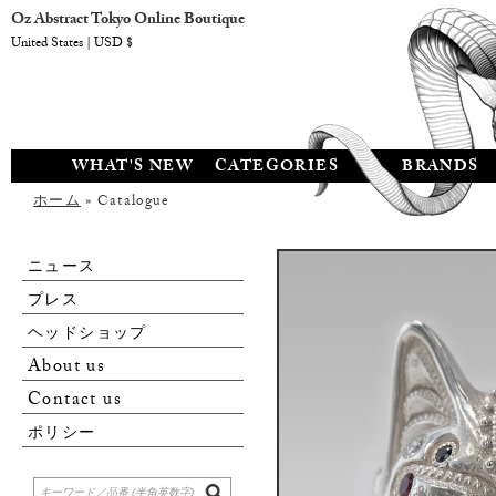
Oz Abstract Tokyo Online Boutique
United States | USD $
WHAT'S NEW
CATEGORIES
BRANDS
ホーム
» Catalogue
ニュース
プレス
ヘッドショップ
About us
Contact us
ポリシー