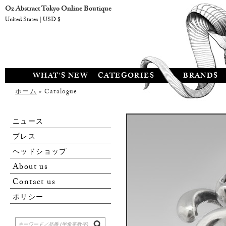
Oz Abstract Tokyo Online Boutique
United States | USD $
WHAT'S NEW
CATEGORIES
BRANDS
ホーム
» Catalogue
ニュース
プレス
ヘッドショップ
About us
Contact us
ポリシー