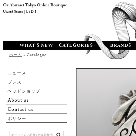
Oz Abstract Tokyo Online Boutique
United States | USD $
WHAT'S NEW
CATEGORIES
BRANDS
ホーム
» Catalogue
ニュース
プレス
ヘッドショップ
About us
Contact us
ポリシー