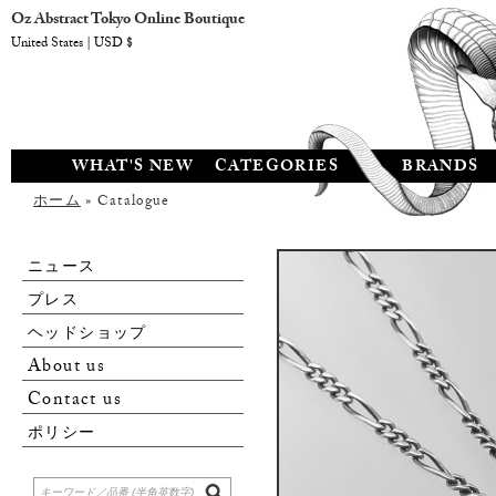
Oz Abstract Tokyo Online Boutique
United States | USD $
WHAT'S NEW
CATEGORIES
BRANDS
ホーム
» Catalogue
ニュース
プレス
ヘッドショップ
About us
Contact us
ポリシー