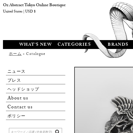
Oz Abstract Tokyo Online Boutique
United States | USD $
WHAT'S NEW
CATEGORIES
BRANDS
ホーム
» Catalogue
ニュース
プレス
ヘッドショップ
About us
Contact us
ポリシー