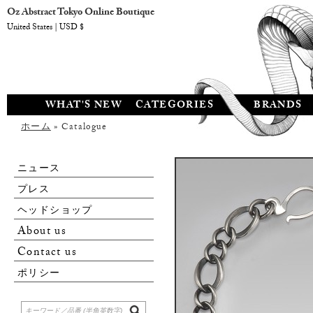
Oz Abstract Tokyo Online Boutique
United States | USD $
WHAT'S NEW
CATEGORIES
BRANDS
ホーム
» Catalogue
ニュース
プレス
ヘッドショップ
About us
Contact us
ポリシー