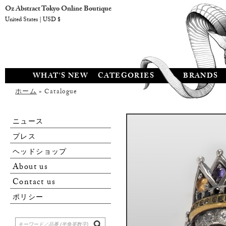
Oz Abstract Tokyo Online Boutique
United States | USD $
WHAT'S NEW
CATEGORIES
BRANDS
ホーム
» Catalogue
ニュース
プレス
ヘッドショップ
About us
Contact us
ポリシー