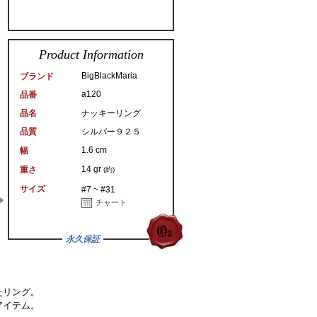
Product Information
BigBlackMaria
ブランド
a120
品番
品名
ナッキーリング
品質
シルバー９２５
1.6 cm
幅
14 gr
重さ
(約)
サイズ
#7 ~ #31
チャート
永久保証
たリング。
アイテム。