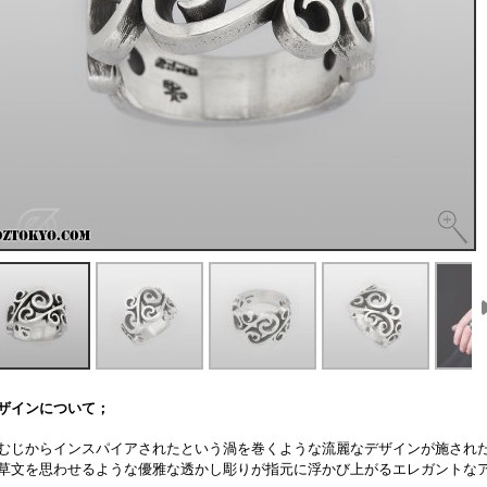
ザインについて；
むじからインスパイアされたという渦を巻くような流麗なデザインが施され
草文を思わせるような優雅な透かし彫りが指元に浮かび上がるエレガントな