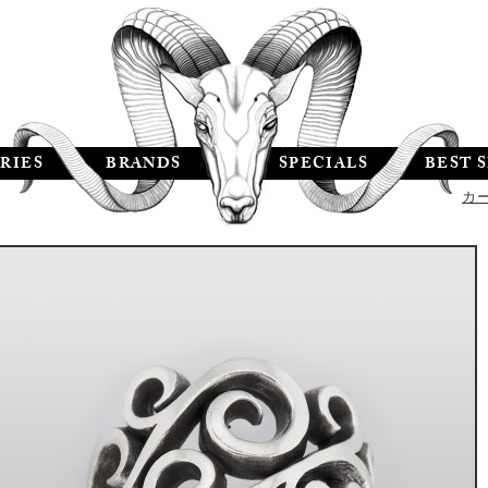
RIES
BRANDS
SPECIALS
BEST 
カ