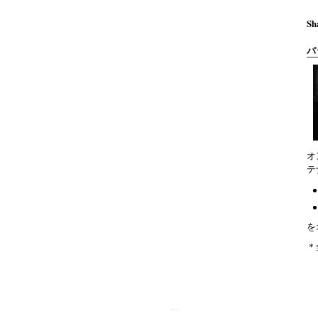
Sh
パ
オ
テ
を
＊