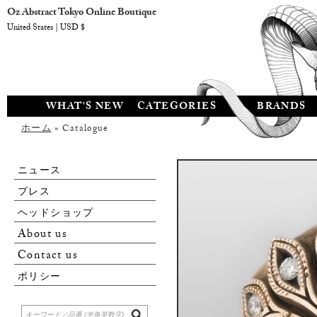
Oz Abstract Tokyo Online Boutique
United States | USD $
WHAT'S NEW
CATEGORIES
BRANDS
ホーム
» Catalogue
ニュース
プレス
ヘッドショップ
About us
Contact us
ポリシー