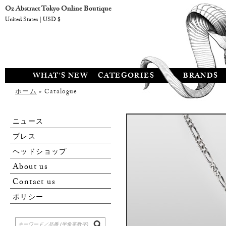
Oz Abstract Tokyo Online Boutique
United States | USD $
WHAT'S NEW
CATEGORIES
BRANDS
ホーム
» Catalogue
ニュース
プレス
ヘッドショップ
About us
Contact us
ポリシー