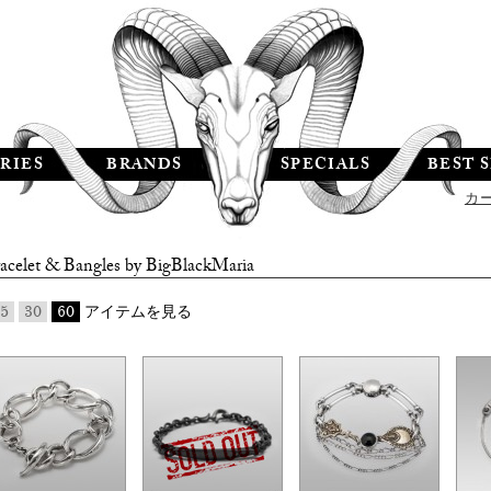
RIES
BRANDS
SPECIALS
BEST 
カ
acelet & Bangles by
BigBlackMaria
5
30
60
アイテムを見る