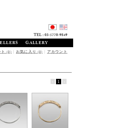
TEL : 03-5770-9849
SELLERS
GALLERY
ート
|
お気に入り
|
アカウント
(0)
(0)
‹
1
›