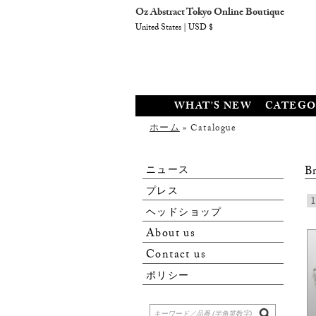
Oz Abstract Tokyo Online Boutique
United States | USD $
WHAT'S NEW
CATEGO
ホーム
» Catalogue
ニュース
Br
プレス
1
ヘッドショップ
About us
Contact us
ポリシー