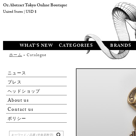
Oz Abstract Tokyo Online Boutique
United States | USD $
WHAT'S NEW
CATEGORIES
BRANDS
ホーム
» Catalogue
ニュース
プレス
ヘッドショップ
About us
Contact us
ポリシー