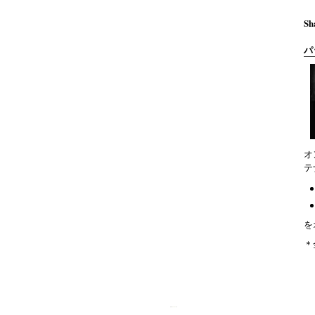
Sh
パ
オ
テ
を
＊