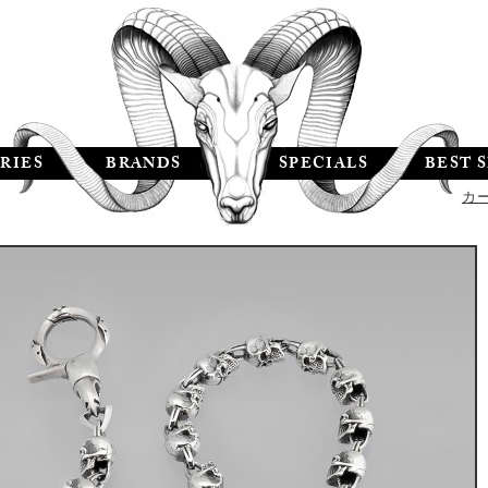
RIES
BRANDS
SPECIALS
BEST 
カ