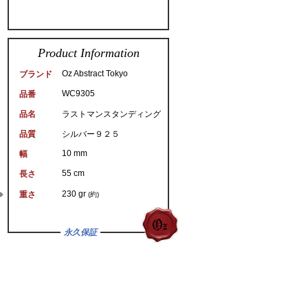
Product Information
Oz Abstract Tokyo
ブランド
WC9305
品番
品名
ラストマンスタンディング
品質
シルバー９２５
10 mm
幅
55 cm
長さ
230 gr
重さ
(約)
永久保証
。