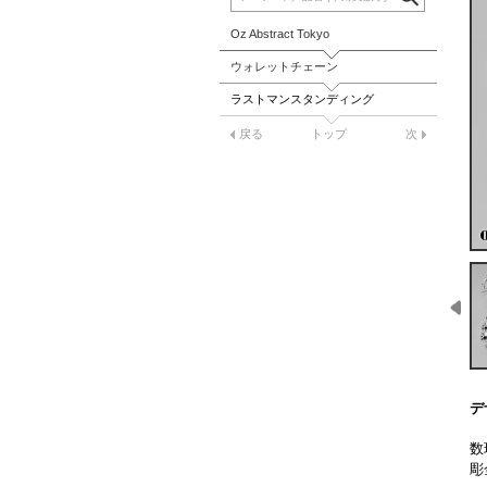
Oz Abstract Tokyo
ウォレットチェーン
ラストマンスタンディング
戻る
トップ
次
デ
数
彫