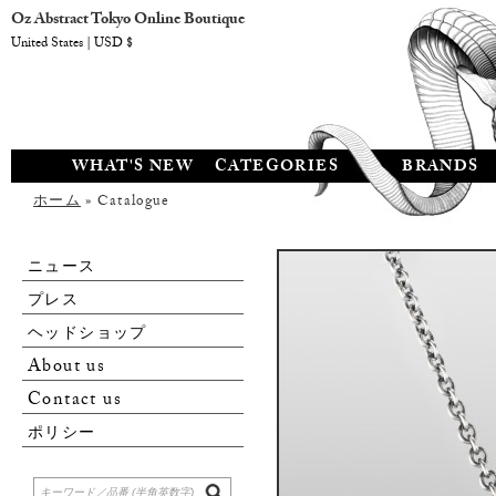
Oz Abstract Tokyo Online Boutique
United States | USD $
WHAT'S NEW
CATEGORIES
BRANDS
ホーム
» Catalogue
ニュース
プレス
ヘッドショップ
About us
Contact us
ポリシー