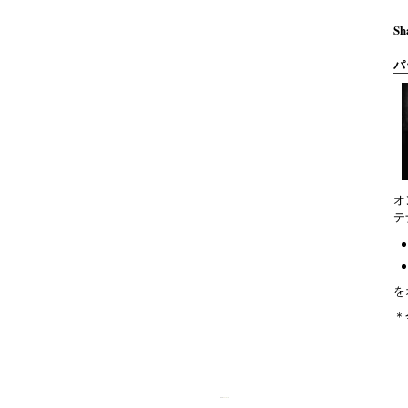
Sh
パ
オ
テ
を
＊