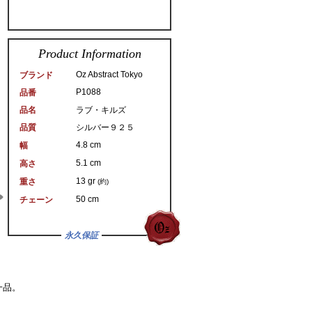
Product Information
Oz Abstract Tokyo
ブランド
P1088
品番
品名
ラブ・キルズ
品質
シルバー９２５
4.8 cm
幅
5.1 cm
高さ
13 gr
重さ
(約)
50 cm
チェーン
永久保証
一品。