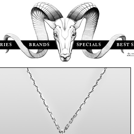
RIES
BRANDS
SPECIALS
BEST 
カ